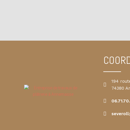
COOR
194 rout
74380 A
06.71.70
severoll