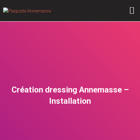
POSE DE PLAQUE DE PLÂTRE
Création dressing Annemasse –
Installation